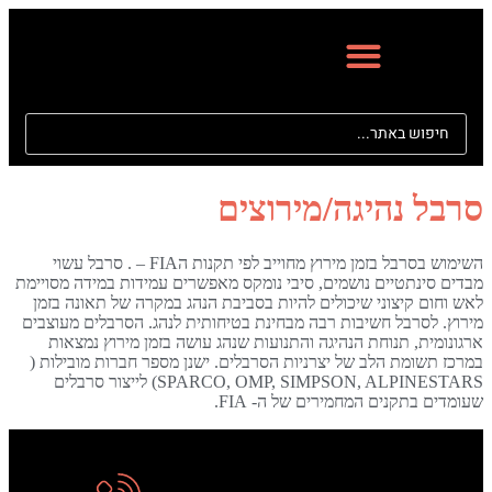
סרבל נהיגה/מירוצים
השימוש בסרבל בזמן מירוץ מחוייב לפי תקנות הFIA – . סרבל עשוי
מבדים סינתטיים נושמים, סיבי נומקס מאפשרים עמידות במידה מסויימת
לאש וחום קיצוני שיכולים להיות בסביבת הנהג במקרה של תאונה בזמן
מירוץ. לסרבל חשיבות רבה מבחינת בטיחותית לנהג. הסרבלים מעוצבים
ארגונומית, תנוחת הנהיגה והתנועות שנהג עושה בזמן מירוץ נמצאות
במרכז תשומת הלב של יצרניות הסרבלים. ישנן מספר חברות מובילות (
SPARCO, OMP, SIMPSON, ALPINESTARS) לייצור סרבלים
שעומדים בתקנים המחמירים של ה- FIA.