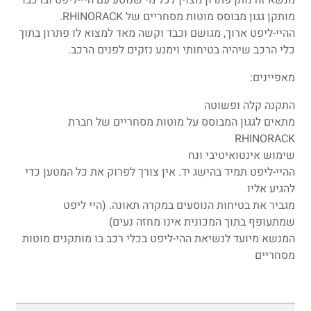
מנשא זה נותן פתרון מצוין לכל מי שנוסע עם היי-ליפט וברכבו
מותקן גגון מבוסס מוטות מסחריים של RHINORACK.
ההיי-ליפט ארוך, מגושם וכבד וקשה מאד למצוא לו פתרון בתוך
כלי הרכב שיהיה בטיחותי וימנע נזקים לפנים הרכב.
מאפיינים:
התקנה קלה ופשוטה
מתאים לגגון המבוסס על מוטות מסחריים של חברת
RHINORACK
שימוש אינטואיטיבי ונח
ההיי-ליפט תמיד בהישג יד. אין צורך לפרוק את כל המטען כדי
להגיע אליו
מגביר את בטיחות הנוסעים במקרה תאונה. (היי ליפט
שמתעופף בתוך המכונית אינו מחזה נעים)
המנשא מיועד לנשיאת ההי-ליפט בכלי רכב בו מותקנים מוטות
מסחריים