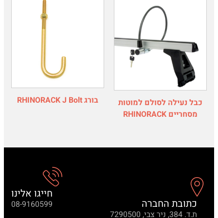
בורג RHINORACK J Bolt
כבל נעילה לסולם למוטות
מסחריים RHINORACK
חייגו אלינו
כתובת החברה
08-9160599
ת.ד. 384, ניר צבי, 7290500