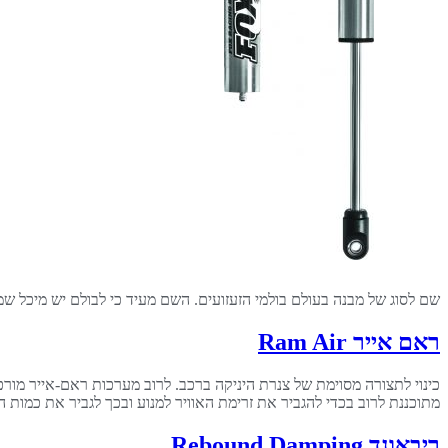
שם לסוג של מבנה בעולם בולמי הזעזועים. השם מעיד כי לבולם יש מיכל שמן
ראם אייר Ram Air
כינוי לתצורה מסוימת של צנרת היניקה ברכב. לרוב מערכות ראם-אייר מורכ
מתוכננת לרוב בכדי להגביר את זרימת האוויר למנוע ובכך לגביר את כמות ה
ריבאונד Rebound Damping