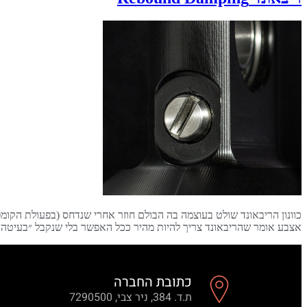
כוונון הריבאונד שולט בעוצמה בה הבולם חוזר אחרי שנדחס (בפעולת הקומפ
אצבע אומר שהריבאונד צריך להיות מהיר ככל האפשר בלי שנקבל ״בעיטה״ או 
כתובת החברה
ת.ד. 384, ניר צבי, 7290500