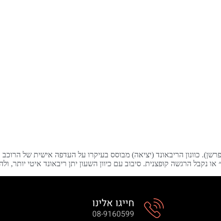
רשן). כוונון הריבאונד (יציאה) מבוסס בעיקרו על העדפה אישית של הרוכב 
נקבל הרגשה קופצנית. סיבוב עם כיוון השעון יתן ריבאונד איטי יותר, ולהי
חייגו אלינו
08-9160599