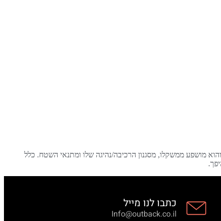
והוא מושפע ממשקלו, מסגנון הרכיבה/נהיגה שלו ומתנאי השטח. כלל
פך.
כתבו לנו מייל
Info@outback.co.il